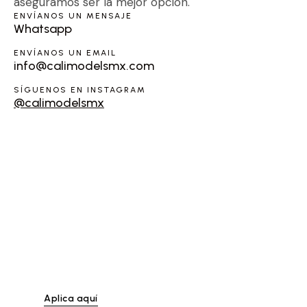
aseguramos ser la mejor opción.
ENVÍANOS UN MENSAJE
Whatsapp
ENVÍANOS UN EMAIL
info@calimodelsmx.com
SÍGUENOS EN INSTAGRAM
@calimodelsmx
¿Eres co quieres ser
Modelo en Los
Cabos?
Inscribete a Cali
Models®
Aplica aquí